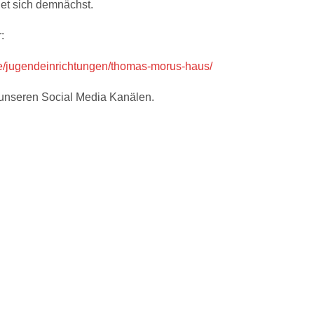
et sich demnächst.
:
rte/jugendeinrichtungen/thomas-morus-haus/
f unseren Social Media Kanälen.